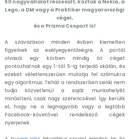
50 nagyvállalat részesült, köztük a Nokia, a
Lego, a DM vagy a Praktiker magyarországi
cégei,
és a Prizma Csoport is!
A szavazáson minden évben kiemelten
figyelnek az esélyegyenlőségre. A portál
olvasói egy körben mindig öt céget
pontozhatnak egy 1-től 5-ig terjedő skálán, és
ezeket véletlenszerűen mutatja fel számukra
egy algoritmus. Tehát a rendszerben senki nem
tudja közvetlenül a saját munkahelyét
minősíteni, csak nagy szerencsével. Így kerülik
el, hogy ne a legnagyobb vagy a legtöbb
Facebook-követővel rendelkező cégek
nyerjenek.
A
DreamJobs
hitvallása szerint minden kis és