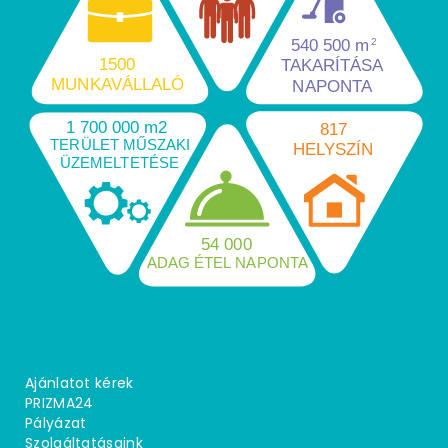
540 500 m
2
1500
TAKARÍTÁSA
MUNKAVÁLLALÓ
NAPONTA
1 700 000 m2
817
TERÜLET MŰSZAKI
HELYSZÍN
ÜZEMELTETÉSE
54 000
ADAG ÉTEL NAPONTA
Ajánlatot kérek
PRIZMA24
Pályázat
Szolgáltatásaink