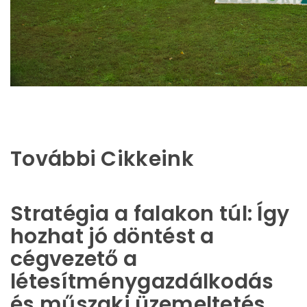
További Cikkeink
Stratégia a falakon túl: Így
hozhat jó döntést a
cégvezető a
létesítménygazdálkodás
és műszaki üzemeltetés