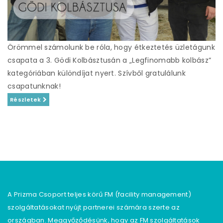
Örömmel számolunk be róla, hogy étkeztetés üzletágunk
csapata a 3. Gödi Kolbásztusán a „Legfinomabb kolbász”
kategóriában különdíjat nyert. Szívből gratulálunk
csapatunknak!
Részletek
A Prizma Csoport teljes körű FM (facility management)
szolgáltatásokat nyújt partnerei számára szerte az
országban. Meggyőződésünk, hogy az FM szolgáltatások