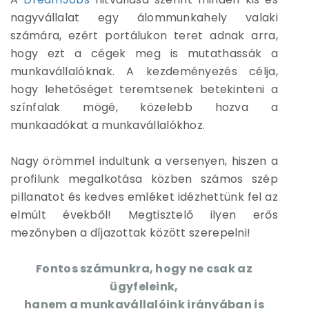
nagyvállalat egy álommunkahely valaki
számára, ezért portálukon teret adnak arra,
hogy ezt a cégek meg is mutathassák a
munkavállalóknak. A kezdeményezés célja,
hogy lehetőséget teremtsenek betekinteni a
színfalak mögé, közelebb hozva a
munkaadókat a munkavállalókhoz.
Nagy örömmel indultunk a versenyen, hiszen a
profilunk megalkotása közben számos szép
pillanatot és kedves emléket idézhettünk fel az
elmúlt évekből! Megtisztelő ilyen erős
mezőnyben a díjazottak között szerepelni!
Fontos számunkra, hogy ne csak az
ügyfeleink,
hanem a munkavállalóink irányában is