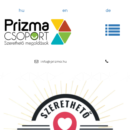
hu
en
de
info@prizma.hu
(+36 1) 371-