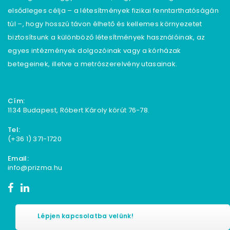
elsődleges célja – a létesítmények fizikai fenntarthatóságán
túl –, hogy hosszú távon élhető és kellemes környezetet
biztosítsunk a különböző létesítmények használóinak, az
egyes intézmények dolgozóinak vagy a kórházak
betegeinek, illetve a metrószerelvény utasainak.
Cím:
1134 Budapest, Róbert Károly körút 76−78.
Tel:
(+36 1) 371-1720
Email:
info@prizma.hu
Lépjen kapcsolatba velünk!