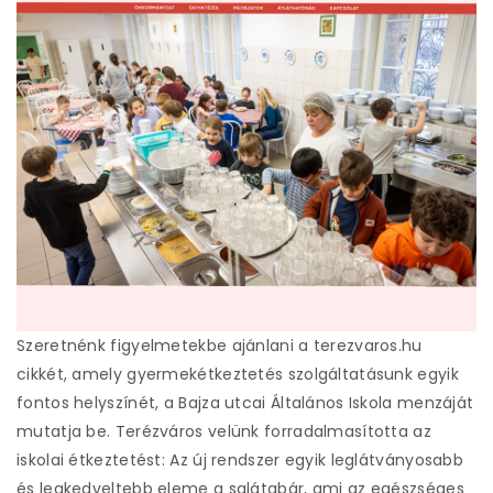
Szeretnénk figyelmetekbe ajánlani a terezvaros.hu
cikkét, amely gyermekétkeztetés szolgáltatásunk egyik
fontos helyszínét, a Bajza utcai Általános Iskola menzáját
mutatja be. Terézváros velünk forradalmasította az
iskolai étkeztetést: Az új rendszer egyik leglátványosabb
és legkedveltebb eleme a salátabár, ami az egészséges