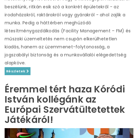
beszélünk, ritkán esik szó a konkrét épületekről - az
irodaházakról, raktárakról vagy gyárakról - ahol zajlik a
munka. Pedig a háttérben meghúzódó
létesítménygazdálkodás (Facility Management – FM) és
műszaki üzemeltetés nem csupán elkerülhetetlen
kiadás, hanem az üzemmenet-folytonosság, a
jogszabályi biztonság és a munkavállalói elégedettség
alapköve.
Részletek
Éremmel tért haza Kóródi
István kollégánk az
Európai Szervátültetettek
Játékáról!