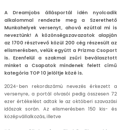
A Dreamjobs állásportál idén nyolcadik
alkalommal rendezte meg a Szerethető
Munkahelyek versenyt, ahová ezúttal mi is
neveztünk! A közönségszavazatok alapján
az 1700 résztvevő közül 200 cég részesült az
elismerésben, velük együtt a Prizma Csoport
is. Ezenfelül a szakmai zsűri beválasztott
minket a Csapatok mindenek felett című
kategória TOP 10 jelöltje közé is.
2024-ben rekordszámú nevezés érkezett a
versenyre, a portál olvasói pedig összesen 72
ezer értékelést adtak le az októberi szavazási
időszak során. Az elismerésben 150 kis- és
középvállalkozás, illetve