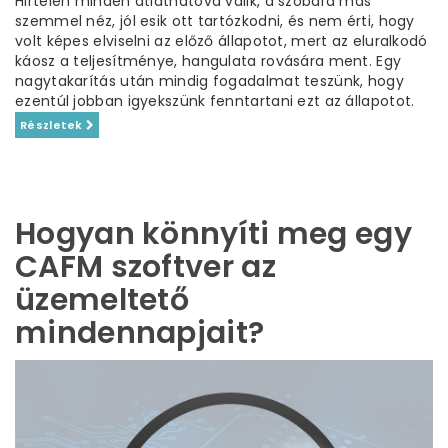
Hirtelen minden átláthatóvá válik, a szobára más
szemmel néz, jól esik ott tartózkodni, és nem érti, hogy
volt képes elviselni az előző állapotot, mert az eluralkodó
káosz a teljesítménye, hangulata rovására ment. Egy
nagytakarítás után mindig fogadalmat teszünk, hogy
ezentúl jobban igyekszünk fenntartani ezt az állapotot.
Részletek
Hogyan könnyíti meg egy
CAFM szoftver az
üzemeltető
mindennapjait?