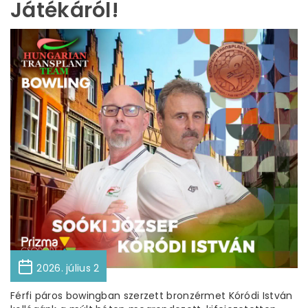
Játékáról!
2026. július 2
Férfi páros bowingban szerzett bronzérmet Kóródi István