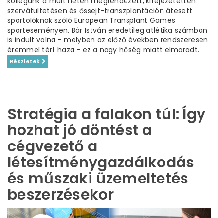
kollégánk a múlt héten megrendezett, kifejezetetten
szervátültetésen és őssejt-transzplantáción átesett
sportolóknak szóló European Transplant Games
sporteseményen. Bár István eredetileg atlétika számban
is indult volna - melyben az előző években rendszeresen
éremmel tért haza - ez a nagy hőség miatt elmaradt.
Részletek
Stratégia a falakon túl: Így
hozhat jó döntést a
cégvezető a
létesítménygazdálkodás
és műszaki üzemeltetés
beszerzésekor