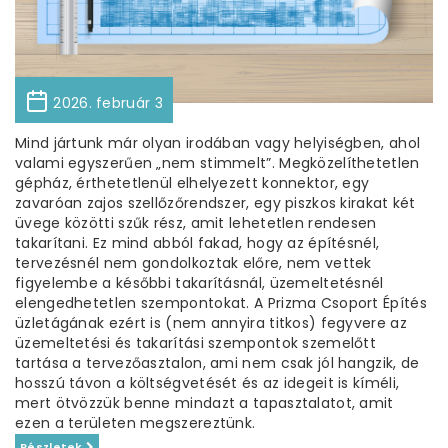
2026. február 3
Mind jártunk már olyan irodában vagy helyiségben, ahol
valami egyszerűen „nem stimmelt”. Megközelíthetetlen
gépház, érthetetlenül elhelyezett konnektor, egy
zavaróan zajos szellőzőrendszer, egy piszkos kirakat két
üvege közötti szűk rész, amit lehetetlen rendesen
takarítani. Ez mind abból fakad, hogy az építésnél,
tervezésnél nem gondolkoztak előre, nem vettek
figyelembe a későbbi takarításnál, üzemeltetésnél
elengedhetetlen szempontokat. A Prizma Csoport Építés
üzletágának ezért is (nem annyira titkos) fegyvere az
üzemeltetési és takarítási szempontok szemelőtt
tartása a tervezőasztalon, ami nem csak jól hangzik, de
hosszú távon a költségvetését és az idegeit is kíméli,
mert ötvözzük benne mindazt a tapasztalatot, amit
ezen a területen megszereztünk.
Részletek