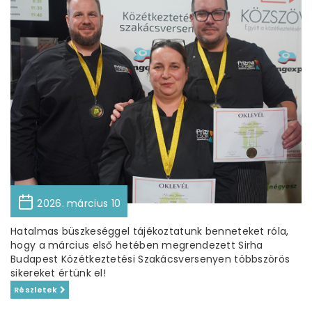
2026. március 10
Hatalmas büszkeséggel tájékoztatunk benneteket róla,
hogy a március első hetében megrendezett Sirha
Budapest Közétkeztetési Szakácsversenyen többszörös
sikereket értünk el!
Részletek