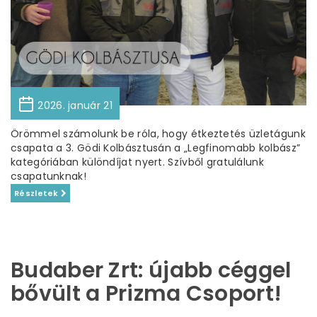
2026. január 21
Örömmel számolunk be róla, hogy étkeztetés üzletágunk
csapata a 3. Gödi Kolbásztusán a „Legfinomabb kolbász”
kategóriában különdíjat nyert. Szívből gratulálunk
csapatunknak!
Részletek
Budaber Zrt: újabb céggel
bővült a Prizma Csoport!