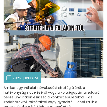
2026. június 24
Amikor egy vállalat növekedési stratégiájáról, a
hatékonyság növeléséről vagy a költségoptimalizálásról
beszélünk, ritkán esik szó a konkrét épületekről - az
irodaházakról, raktárakról vagy gyárakról - ahol zajlik a
munka. Pedig a háttérben meghúzódó