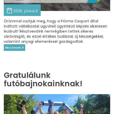
2025. június 5
Örömmel osztjuk meg, hogy a Prizma Csoport által
indított vállalkozási ügyviteli ügyintéző képzés sikeresen
lezárult! Résztvevőink nemrégiben tettek sikeres
záróvizsgát, és ezzel értékes tudással, új készségekkel,
valamint anyagi elismeréssel gazdagodtak.
Részletek
Gratulálunk
futóbajnokainknak!