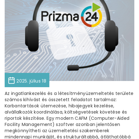
2025. július 18
Az ingatlankezelés és a létesítményüzemeltetés területe
számos kihívást és összetett feladatot tartalmaz:
Karbantartások ütemezése, hibajegyek kezelése,
alvállalkozók koordinálása, költségvetések követése és
riportok készítése. Egy modern CAFM (Computer-Aided
Facility Management) szoftver azonban jelentősen
megkönnyítheti az üzemeltetési szakemberek
mindennapi munkáját, és strukturáltabbá, átláthatóbbá