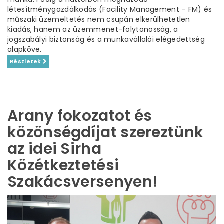
létesítménygazdálkodás (Facility Management – FM) és
műszaki üzemeltetés nem csupán elkerülhetetlen
kiadás, hanem az üzemmenet-folytonosság, a
jogszabályi biztonság és a munkavállalói elégedettség
alapköve.
Részletek
Arany fokozatot és
közönségdíjat szereztünk
az idei Sirha
Közétkeztetési
Szakácsversenyen!