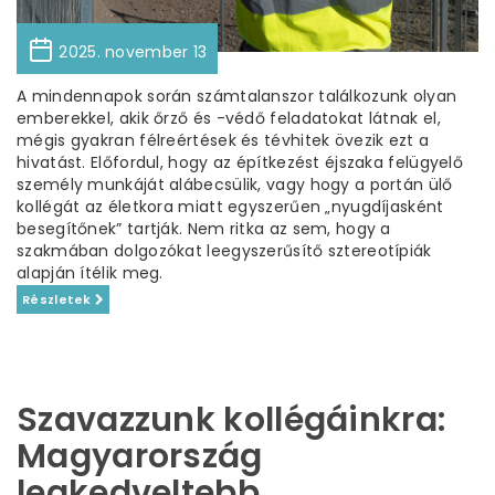
2025. november 13
A mindennapok során számtalanszor találkozunk olyan
emberekkel, akik őrző és -védő feladatokat látnak el,
mégis gyakran félreértések és tévhitek övezik ezt a
hivatást. Előfordul, hogy az építkezést éjszaka felügyelő
személy munkáját alábecsülik, vagy hogy a portán ülő
kollégát az életkora miatt egyszerűen „nyugdíjasként
besegítőnek” tartják. Nem ritka az sem, hogy a
szakmában dolgozókat leegyszerűsítő sztereotípiák
alapján ítélik meg.
Részletek
Szavazzunk kollégáinkra:
Magyarország
legkedveltebb