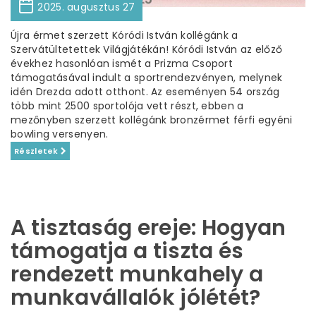
2025. augusztus 27
Újra érmet szerzett Kóródi István kollégánk a
Szervátültetettek Világjátékán! Kóródi István az előző
évekhez hasonlóan ismét a Prizma Csoport
támogatásával indult a sportrendezvényen, melynek
idén Drezda adott otthont. Az eseményen 54 ország
több mint 2500 sportolója vett részt, ebben a
mezőnyben szerzett kollégánk bronzérmet férfi egyéni
bowling versenyen.
Részletek
A tisztaság ereje: Hogyan
támogatja a tiszta és
rendezett munkahely a
munkavállalók jólétét?