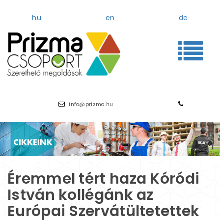
hu
en
de
info@prizma.hu
(+36 1) 371-
Éremmel tért haza Kóródi
István kollégánk az
Európai Szervátültetettek