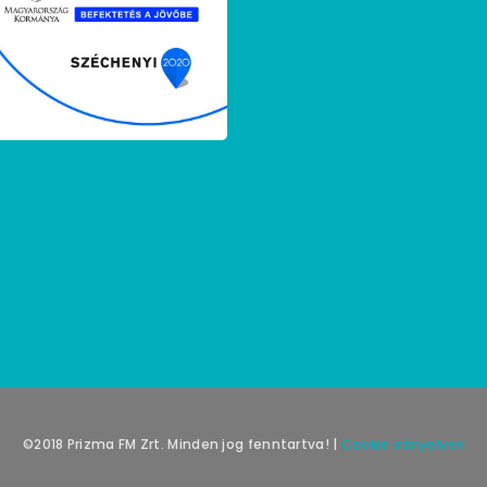
©2018 Prizma FM Zrt. Minden jog fenntartva! |
Cookie irányelvek