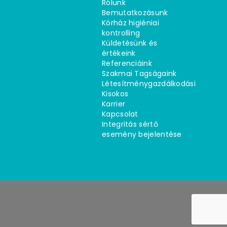
Rólunk
Bemutatkozásunk
Kórház higiéniai
kontrolling
Küldetésünk és
értékeink
Referenciáink
Szakmai Tagságaink
Létesítménygazdálkodási
Kisokos
Karrier
Kapcsolat
Integritás sértő
esemény bejelentése