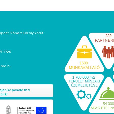
apest, Róbert Károly körút
239
PARTNER
71-1720
1500
zma.hu
MUNKAVÁLLALÓ
1 700 000 m2
TERÜLET MŰSZAKI
ÜZEMELTETÉSE
pjen kapcsolatba
lünk!
54 00
ADAG ÉTEL N