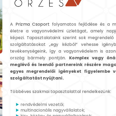
A
Prizma Csoport
folyamatos fejlődése és a min
életre a vagyonvédelmi üzletágat, amely napj
képezi. Tapasztalataink szerint sok megrendelő 
szolgáltatásokat „egy kézből” vehesse igény
tevékenységeink, így a vagyonvédelem is azon
ország bármely pontján.
Komplex vagy önáll
meglévő és leendő partnereink részére mag
egyes megrendelői igényeket figyelembe 
szolgáltatást nyújtani.
Többéves szakmai tapasztalattal rendelkezünk:
rendvédelmi vezetői;
multinacionális nagyvállalatok;
kis-, közép- és nagyvállalkozások;