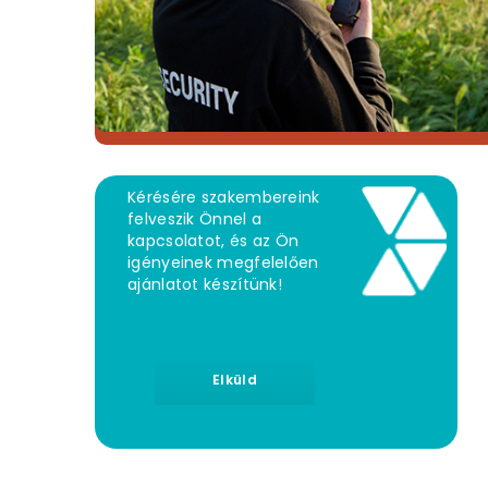
Kérésére szakembereink
felveszik Önnel a
kapcsolatot, és az Ön
igényeinek megfelelően
ajánlatot készítünk!
Elküld