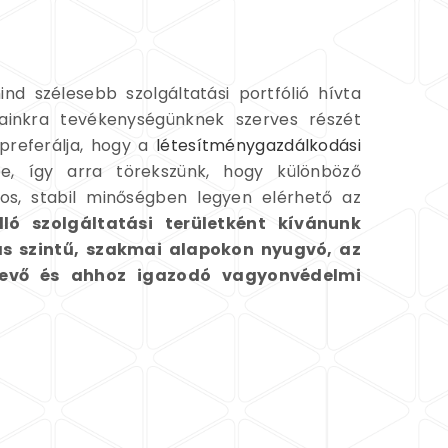
d szélesebb szolgáltatási portfólió hívta
ainkra tevékenységünknek szerves részét
preferálja, hogy a
létesítménygazdálkodási
be, így arra törekszünk, hogy különböző
os, stabil minőségben legyen elérhető az
ó szolgáltatási területként kívánunk
as szintű, szakmai alapokon nyugvó, az
vevő és ahhoz igazodó vagyonvédelmi