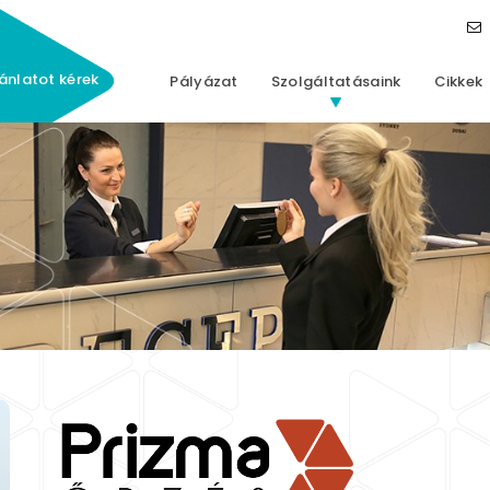
ánlatot kérek
Pályázat
Szolgáltatásaink
Cikkek