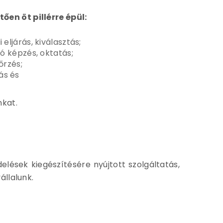
en öt pillérre épül:
eljárás, kiválasztás;
ó képzés, oktatás;
őrzés;
ás és
kat.
lések kiegészítésére nyújtott szolgáltatás,
állalunk.