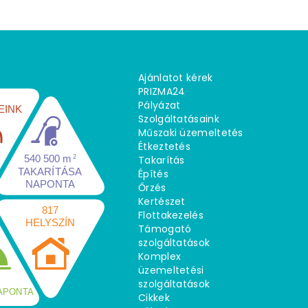
Ajánlatot kérek
PRIZMA24
Pályázat
EINK
Szolgáltatásaink
Műszaki üzemeltetés
Étkeztetés
540 500 m
Takarítás
2
TAKARÍTÁSA
Építés
NAPONTA
Őrzés
Kertészet
817
Flottakezelés
HELYSZÍN
Támogató
szolgáltatások
Komplex
üzemeltetési
0
szolgáltatások
APONTA
Cikkek