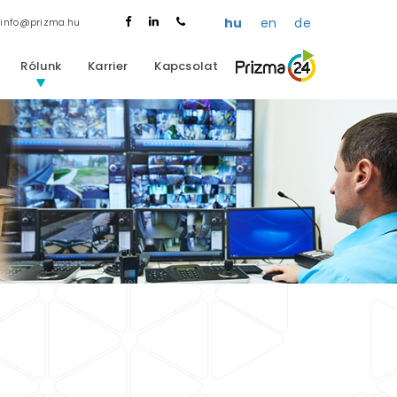
hu
en
de
info@prizma.hu
(+36 1) 371-1720
Rólunk
Karrier
Kapcsolat