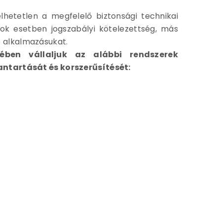
hetetlen a megfelelő biztonsági technikai
Sok esetben jogszabályi kötelezettség, más
 alkalmazásukat.
tében vállaljuk az alábbi rendszerek
antartását és korszerűsítését: