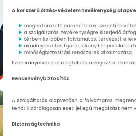
A korszerű őrzés-védelem tevékenység alapvető
meghatározott paraméterek szerinti felvételi 
a szolgáltatási tevékenységre kiterjedő átfog
térben és időben folyamatos, tervezett ellen
akadálymentes (gördülékeny) kapcsolattart
minőségbiztosítási rendszerek alkalmazása.
Ezen irányelveknek megfelelően végezzük munkán
Rendezvénybiztosítás
A szolgáltatás alapvetően a folyamatos megrende
tehát kizárólagosan eseti jellegű megbízást nem v
Biztonságtechnika