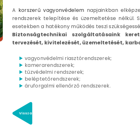
A
korszerű vagyonvédelem
napjainkban elképzel
rendszerek telepítése és üzemeltetése nélkül. 
esetekben a hatékony működés teszi szükségessé
Biztonságtechnikai szolgáltatásaink kere
tervezését, kivitelezését, üzemeltetését, karb
vagyonvédelmi riasztórendszerek;
kamerarendszerek;
tűzvédelmi rendszerek;
beléptetőrendszerek;
áruforgalmi ellenőrző rendszerek.
Vissza