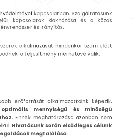
nvédelmével
kapcsolatban. Szolgáltatásunk
lüli kapcsolatok kiaknázása és a közös
ényrendszer és irányítás.
dszerek alkalmazását mindenkor szem előtt
södnek, a teljesítmény mérhetővé válik.
abb erőforrását alkalmazottaink képezik.
optimális mennyiségű és minőségű
ához.
Ennek meghatározása azonban nem
kül.
Hivatásunk során elsődleges célunk
 megoldások megtalálása.