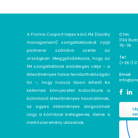
A Prizma Csoport teljes körű FM (facility
Cím:
1134 Bud
management) szolgáltatásokat nyújt
76−78.
partnerei számára szerte az
Tel:
országban. Meggyőződésünk, hogy az
(+36 1) 3
FM szolgáltatások elsődleges célja – a
létesítmények fizikai fenntarthatóságán
Email:
info@pri
túl –, hogy hosszú távon élhető és
kellemes környezetet biztosítsunk a
különböző létesítmények használóinak,
az egyes intézmények dolgozóinak
Lé
vagy a kórházak betegeinek, illetve a
ve
metrószerelvény utasainak.